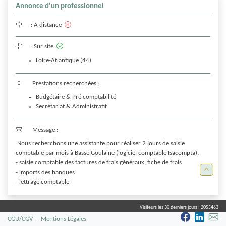
Annonce d'un professionnel
:
A distance
:
Sur site
Loire-Atlantique (44)
Prestations recherchées :
Budgétaire & Pré comptabilité
Secrétariat & Administratif
Message :
 Nous recherchons une assistante pour réaliser 2 jours de saisie 
comptable par mois à Basse Goulaine (logiciel comptable Isacompta).

- saisie comptable des factures de frais généraux, fiche de frais

- imports des banques

Visiteurs les 30 derniers jours :
2055463
CGU/CGV
-
Mentions Légales
Annonce d'un professionnel