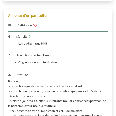
Annonce d'un particulier
:
A distance
:
Sur site
Loire-Atlantique (44)
Prestations recherchées :
Organisation Administrative
Message :
Bonjour,

Je suis phobique de l'administrative et j'ai besoin d'aide.

Je cherche une personne, pour fin novembre, qui pourrait m'aider à :

- Arrêter une ancienne box

- Mettre à jour ma situation sur intranet boulot comme récupération de 
la part employeur pour la mutuelle

- Récupérer mon avis d'imposition et celui de ma mère

- Constituer mon dossier mdph suite à mon avc pour reconnaissance 