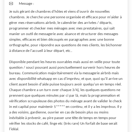
Message :
Je suis gérant de chambres d'hôtes et viens d'ouvrir de nouvelles 
chambres. Je cherche une personne organisée et efficace pour m'aider à 
gérer mes réservations airbnb, le calendrier des arrivées / départs, 
programmer et checker mes ménages avec mes prestataires, qui sait 
manier un outil de messagerie avec aisance et structurer des messages 
simples, efficaces et bien découpés en paragraphes avec une bonne 
orthographe, pour répondre aux questions de mes clients, les bichonner 
à distance de l'accueil à leur départ, etc..

Disponible pendant les heures ouvrables mais aussi en veille pour toute 
question / souci pouvant aussi ponctuellement survenir hors heures de 
bureau. Communication majoritairement via la messagerie airbnb mais 
avec disponibilité whatsapp en cas d'imprévu, et que, quoi qu'il arrive un 
client ayant besoin d'aide puisse toujours avoir quelqu'un en temps réel. 
Chaque chambre a un turn over chaque 3/4j, les quelques questions ne 
prennent que quelques minutes par ci par là, mais la programmation et 
vérification scrupuleuse des photos du ménage avant de valider le check 
in est capital pour maintenir 5***** en continu, et il y a les imprévus. Il y 
a des voisins, gardienne, ouvrier en cas de besoin plus ou moins 
inévitable à prévenir, au pire passer une tête de temps en temps pour 
vérifier les stocks de café, linge etc (très rare) Un forfait de base serait 
l'idéal.
